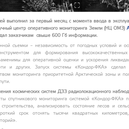
ей выполнил за первый месяц с момента ввода в эксплу
учный центр оперативного мониторинга Земли (НЦ ОМЗ)
едал заказчикам свыше 600 Гб информации.
ной съемки – независимость от погодных условий и о
инструментом для формирования высококачественных
аменимы для оперативной оценки и ускорения ликвида
ти и других. Запуск системы «Кондор-ФКА» сделал 
вом мониторинга приоритетной Арктической зоны и по
пути.
нения космических систем ДЗЗ радиолокационного наблю
аты спутникового мониторинга системой «Кондор-ФКА» 
 строительства, анализировать состояние лесов и сель
роткий срок отснять тысячи квадратных километров
торий».