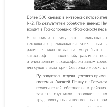
Более 500 съемок в интересах потребител
№2. По результатам обработки данных На
входит в Госкорпорацию «Роскосмос») пер
Неоспоримые преимущества радиолокацион
технологию радиолокации уникальным 
радиолокационные данные могут быть нез
катастроф – наводнений, разливов неф
отечественным высокоэффективным средст
для судов в акватории Северного морского 
Руководитель отдела целевого приме
системы» Алексей Пешкун
: «Результ
геологической обстановки в районах
захвата спутников позволяет в ко
труднодоступных и неосвоенных терри