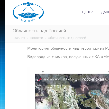
ЦЕНТР
ДАН
Облачность над Россией
Главная
Новости
Облачность над Россией
Вы здесь:
Мониторинг облачности над территорией Ро
Видеоряд из снимков, полученных с КА «М